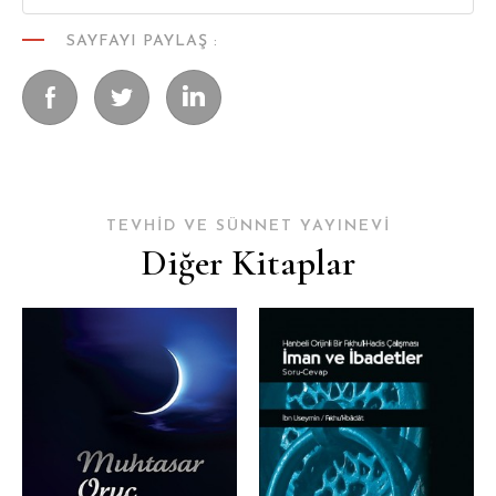
SAYFAYI PAYLAŞ :
TEVHİD VE SÜNNET YAYINEVİ
Diğer Kitaplar