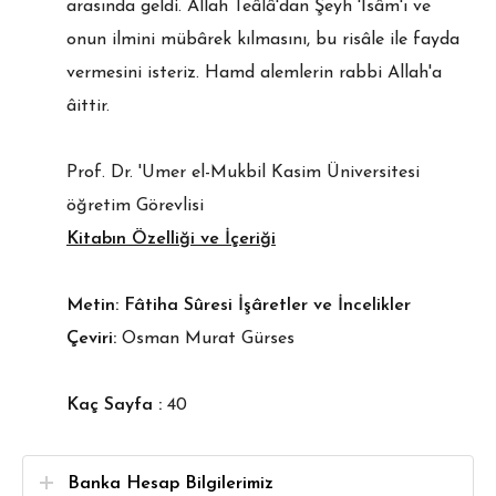
arasında geldi. Allah Teâlâ'dan Şeyh 'İsâm'ı ve
onun ilmini mübârek kılmasını, bu risâle ile fayda
vermesini isteriz. Hamd alemlerin rabbi Allah'a
âittir.
Prof. Dr. 'Umer el-Mukbil Kasim Üniversitesi
öğretim Görevlisi
Kitabın Özelliği ve İçeriği
Metin: Fâtiha Sûresi İşâretler ve İncelikler
Çeviri:
Osman Murat Gürses
Kaç Sayfa :
40
Banka Hesap Bilgilerimiz