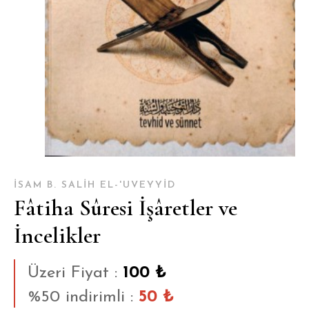
İSAM B. SALIH EL-'UVEYYID
Fâtiha Sûresi İşâretler ve
İncelikler
Üzeri Fiyat :
100 ₺
%50 indirimli :
50 ₺