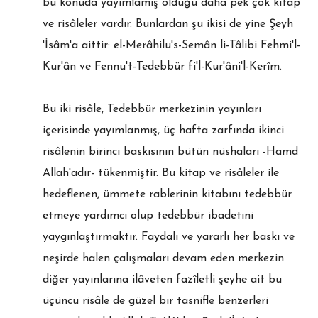
bu konuda yayımlamış olduğu daha pek çok kitap
ve risâleler vardır. Bunlardan şu ikisi de yine Şeyh
'İsâm'a aittir: el-Merâhilu's-Semân li-Tâlibi Fehmi'l-
Kur'ân ve Fennu't-Tedebbür fi'l-Kur'âni'l-Kerîm.
Bu iki risâle, Tedebbür merkezinin yayınları
içerisinde yayımlanmış, üç hafta zarfında ikinci
risâlenin birinci baskısının bütün nüshaları -Hamd
Allah'adır- tükenmiştir. Bu kitap ve risâleler ile
hedeflenen, ümmete rablerinin kitabını tedebbür
etmeye yardımcı olup tedebbür ibadetini
yaygınlaştırmaktır. Faydalı ve yararlı her baskı ve
neşirde halen çalışmaları devam eden merkezin
diğer yayınlarına ilâveten fazîletli şeyhe ait bu
üçüncü risâle de güzel bir tasnifle benzerleri