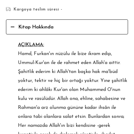
Kargoya teslim süresi -
Kitap Hakkında
AÇIKLAMA:
Hamd, Furkan'ın nüzülu ile bize ikram edip,
Ummul-Kur'an ile de rahmet eden Allah'a aittir.
Şahitlik ederim ki Allah'tan başka hak ma'büd
yoktur, tektir ve hiç bir ortağı yoktur. Yine şahitlik
ederim ki ahlâkı Kur'an olan Muhammed O'nun
kulu ve rasülüdür. Allah ona, ehline, sahabesine ve
Rahman'a arz olunma gününe kadar ihsân ile
onlara tabi olanlara salat etsin. Bunlardan sonra;
Her namazda Allah'ın bizi kendisine -gerek