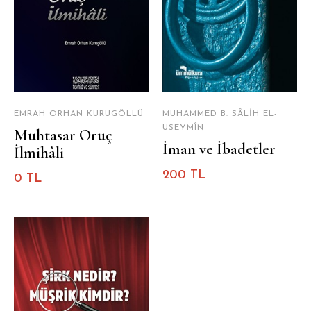
EMRAH ORHAN KURUGÖLLÜ
MUHAMMED B. SÂLIH EL-
USEYMÎN
Muhtasar Oruç
İman ve İbadetler
İlmihâli
200 TL
0 TL