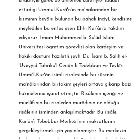
kıraatiyle gerek de dinlemek sûretiyle- ibadet
ettirdigi Ummul-Kurâ'n'ın ma'nâlarından bir
kısmının beyânı bulunan bu pahalı inciyi, kendisine
meyledilen bu enfes eseri Ehl-i Kur'ân'a takdim
ediyoruz. İmam Muhammed b. Su'ûd İslam
Üniversitesi ögretim görevlisi olan kardeşim ve
hakiki dostum faziletli şeyh, Dr. 'İsam b. Salih el-
'Uveyyid Tahrîku'l-Cenân li-Tedebburi ve Tevkîri
Ummi'l-Kur'ân isimli risalesinde bu sûrenin
ma'nâlarından birtakım şeyleri ortaya çıkarıp bazı
hazinelerine işaret etmiştir. Risâlenin içeriği ve
müellifinin bu risaleden murâdının ne olduğu
risâlenin isminden anlaşılmaktadır. Bu risâle,
Kur'ân'ı Tebebbür Merkezi'nin maksatlarını
gerçekleştirmek için yayınlanmıştır. Bu merkezin