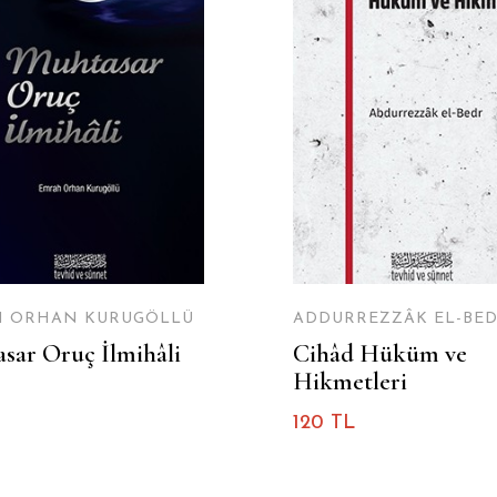
 ORHAN KURUGÖLLÜ
ADDURREZZÂK EL-BE
sar Oruç İlmihâli
Cihâd Hüküm ve
Hikmetleri
120 TL