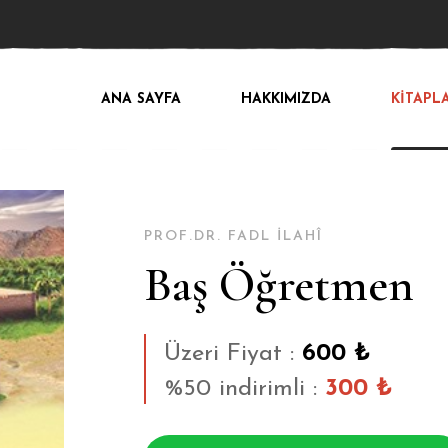
ANA SAYFA
HAKKIMIZDA
KİTAPL
PROF.DR. FADL İLAHÎ
Baş Öğretmen
Üzeri Fiyat :
600 ₺
%50 indirimli :
300 ₺