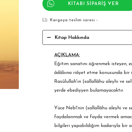
KİTABI SİPARİŞ VER
Kargoya teslim süresi -
Kitap Hakkında
AÇIKLAMA:
Eğitim sanatını öğrenmek isteyen, eğ
âdâbına riâyet etme konusunda bir 
Rasûlullah'ın (sallallâhu aleyhi ve s
yerde ebediyyen bulamayacaktır.
Yüce Nebî'nin (sallallâhu aleyhi ve
faydalanmak ve fayda vermek amacı
bilgileri yapabildiğim kadarıyla bir 