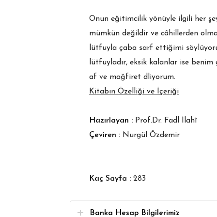
Onun eğitimcilik yönüyle ilgili her 
mümkün değildir ve câhillerden olma
lütfuyla çaba sarf ettiğimi söylüyor
lütfuyladır, eksik kalanlar ise beni
af ve mağfiret dliyorum.
Kitabın Özelliği ve İçeriği
Hazırlayan :
Prof.Dr. Fadl İlahî
Çeviren :
Nurgül Özdemir
Kaç Sayfa :
283
Banka Hesap Bilgilerimiz