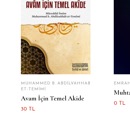
MUHAMMED B. ABDILVAHHAB
EMRAH
ET-TEMIMI
Muhta
Avam İçin Temel Akide
0 TL
30 TL