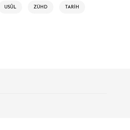
USÛL
ZÜHD
TARİH