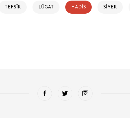
TEFSÎR
LÜGAT
HADÎS
SİYER