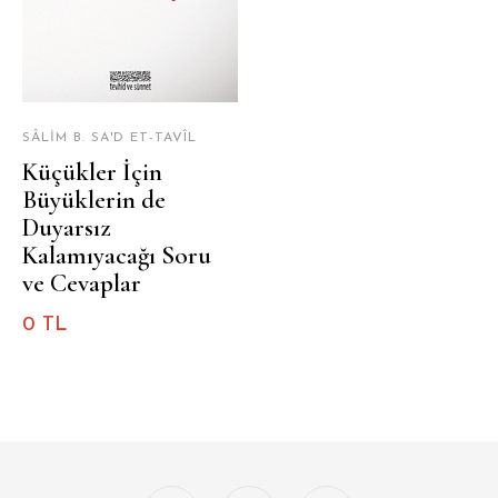
SÂLIM B. SA'D ET-TAVÎL
Küçükler İçin
Büyüklerin de
Duyarsız
Kalamıyacağı Soru
ve Cevaplar
0 TL