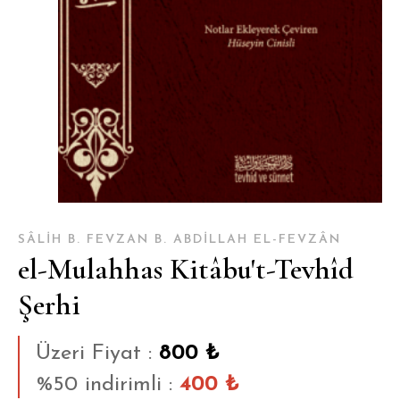
SÂLIH B. FEVZAN B. ABDILLAH EL-FEVZÂN
el-Mulahhas Kitâbu't-Tevhîd
Şerhi
Üzeri Fiyat :
800 ₺
%50 indirimli :
400 ₺