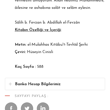
vermesini umuyorum. Allah nebimiz Muhâmmed'e,
âilesine ve ashabına salât ve selâm eylesin.
Sâlih b. Fevzan b. Abdillah el-Fevzân
Kitabın Özelliği ve İçeriği
Metin:
el-Mulahhas Kitâbu't-Tevhîd Şerhi
Çeviri:
Hüseyin Cinisli
Kaç Sayfa :
588
Banka Hesap Bilgilerimiz
SAYFAYI PAYLAŞ :