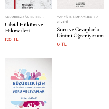
ADDURREZZÂK EL-BEDR
YAHYÂ B. MUHAMMED ED-
DILEMI
Cihâd Hüküm ve
Soru ve Cevaplarla
Hikmetleri
Dînimi Öğreniyorum
120 TL
0 TL